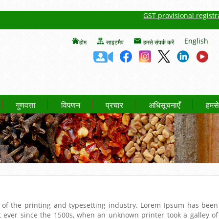
GST provisional registrati
English
होम
साइटमैप
हमसे संपर्क करें
गुणवत्ता
विपणन
प्रचार
अधिसूचनाएँ
हमसे 
of the printing and typesetting industry. Lorem Ipsum has been
 ever since the 1500s, when an unknown printer took a galley of