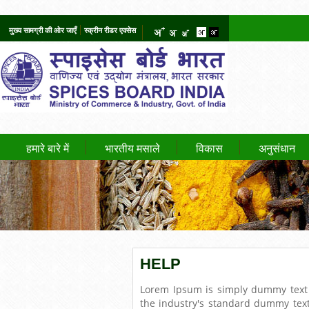
मुख्य सामग्री की ओर जाएँ
स्क्रीन रीडर एक्सेस
हमारे बारे में
भारतीय मसाले
विकास
अनुसंधान
HELP
Lorem Ipsum is simply dummy text 
the industry's standard dummy text